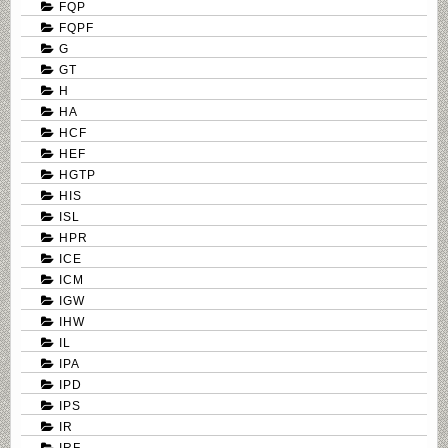
FQP
FQPF
G
GT
H
HA
HCF
HEF
HGTP
HIS
ISL
HPR
ICE
ICM
IGW
IHW
IL
IPA
IPD
IPS
IR
IRF