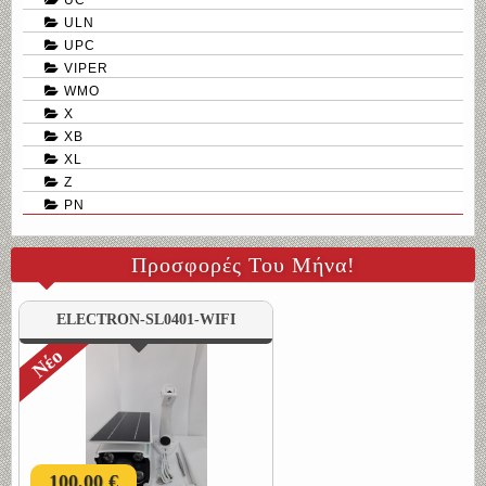
ULN
UPC
VIPER
WMO
X
XB
XL
Z
PN
Προσφορές Του Μήνα!
ELECTRON-SL0401-WIFI
Νέο
100,00 €