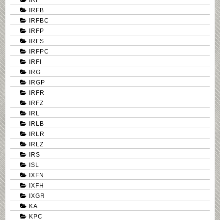
IRFB
IRFBC
IRFP
IRFS
IRFPC
IRFI
IRG
IRGP
IRFR
IRFZ
IRL
IRLB
IRLR
IRLZ
IRS
ISL
IXFN
IXFH
IXGR
KA
KPC