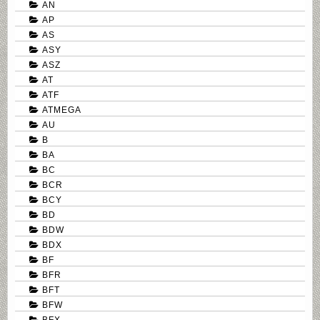
AN
AP
AS
ASY
ASZ
AT
ATF
ATMEGA
AU
B
BA
BC
BCR
BCY
BD
BDW
BDX
BF
BFR
BFT
BFW
BFX