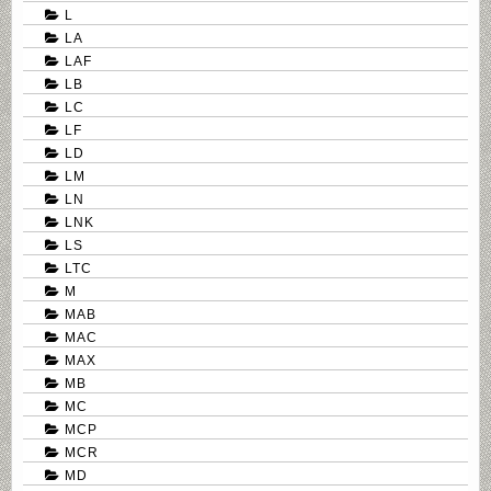
L
LA
LAF
LB
LC
LF
LD
LM
LN
LNK
LS
LTC
M
MAB
MAC
MAX
MB
MC
MCP
MCR
MD