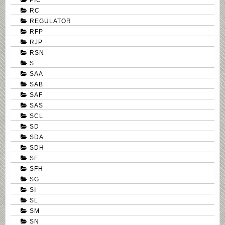
RC
REGULATOR
RFP
RJP
RSN
S
SAA
SAB
SAF
SAS
SCL
SD
SDA
SDH
SF
SFH
SG
SI
SL
SM
SN