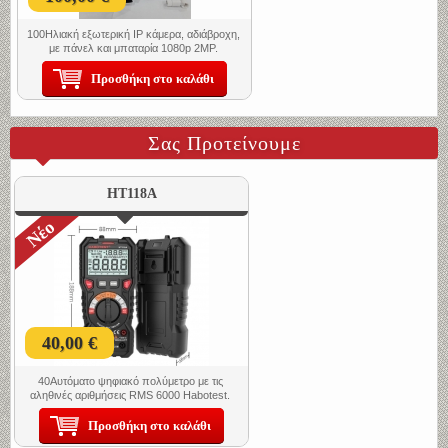
100Ηλιακή εξωτερική IP κάμερα, αδιάβροχη,
με πάνελ και μπαταρία 1080p 2MP.
Προσθήκη στο καλάθι
Σας Προτείνουμε
HT118A
Νέο
40,00 €
40Αυτόματο ψηφιακό πολύμετρο με τις
αληθινές αριθμήσεις RMS 6000 Ηabotest.
Προσθήκη στο καλάθι