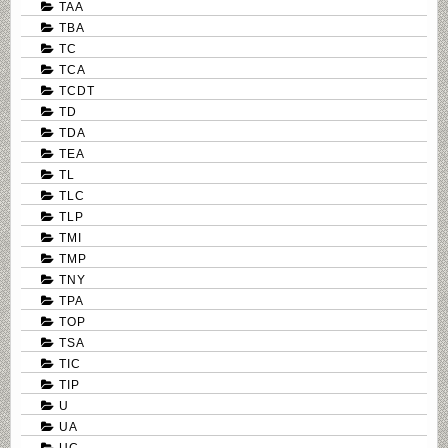
TAA
TBA
TC
TCA
TCDT
TD
TDA
TEA
TL
TLC
TLP
TMI
TMP
TNY
TPA
TOP
TSA
TIC
TIP
U
UA
UC