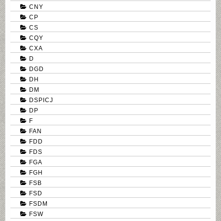
CNY
CP
CS
CQY
CXA
D
DGD
DH
DM
DSPICJ
DP
F
FAN
FDD
FDS
FGA
FGH
FSB
FSD
FSDM
FSW