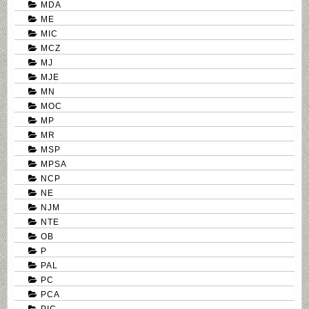
MDA
ME
MIC
MCZ
MJ
MJE
MN
MOC
MP
MR
MSP
MPSA
NCP
NE
NJM
NTE
OB
P
PAL
PC
PCA
PIC