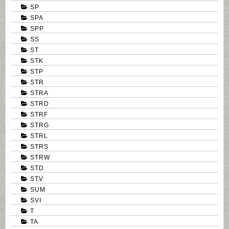
SP
SPA
SPP
SS
ST
STK
STP
STR
STRA
STRD
STRF
STRG
STRL
STRS
STRW
STD
STV
SUM
SVI
T
TA