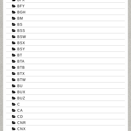
BFY
BGH
BM
BS
BSS
BSW
BSX
BSY
BT
BTA
BTB
BTX
BTW
BU
BUX
BUZ
C
CA
CD
CNR
CNX