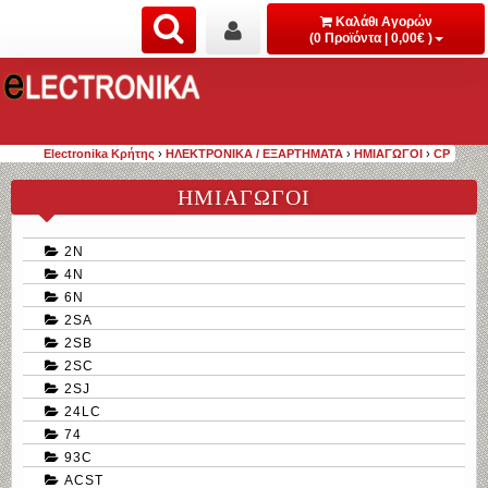
Καλάθι Αγορών
(0 Προϊόντα | 0,00€ )
Electronika Κρήτης
›
ΗΛΕΚΤΡΟΝΙΚΑ / ΕΞΑΡΤΗΜΑΤΑ
›
ΗΜΙΑΓΩΓΟΙ
›
CP
ΗΜΙΑΓΩΓΟΙ
2N
4N
6N
2SA
2SB
2SC
2SJ
24LC
74
93C
ACST